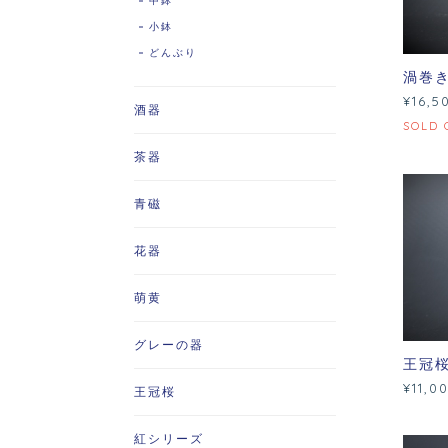
中鉢
小鉢
どんぶり
渦巻
¥16,5
酒器
SOLD 
茶器
青磁
花器
萌黄
グレーの器
王冠
¥11,0
王冠桜
紅シリーズ