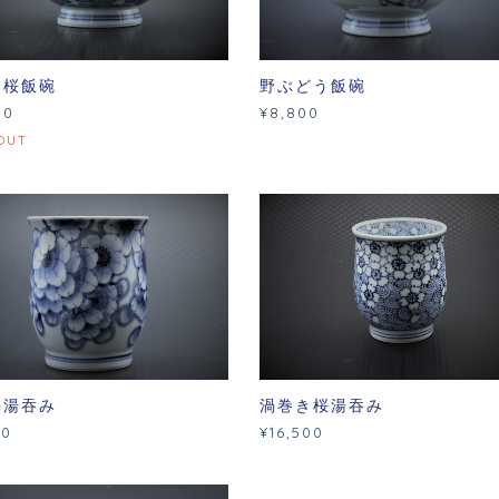
き桜飯碗
野ぶどう飯碗
00
¥8,800
OUT
桜湯吞み
渦巻き桜湯吞み
00
¥16,500