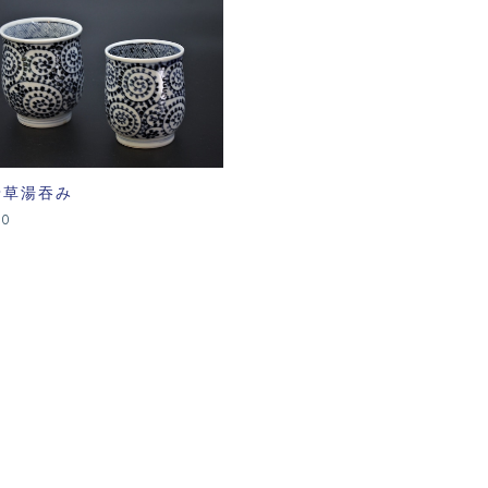
唐草湯吞み
00