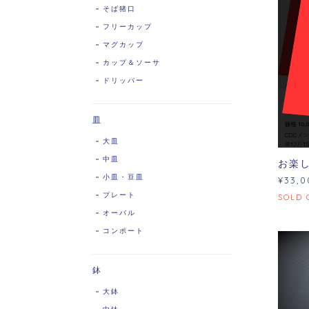
そば猪口
フリーカップ
マグカップ
カップ＆ソーサ
ドリッパー
皿
大皿
中皿
お楽し
小皿・豆皿
¥33,0
プレート
SOLD 
オーバル
コンポート
鉢
大鉢