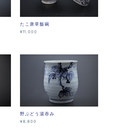
たこ唐草飯碗
¥11,000
野ぶどう湯吞み
¥8,800