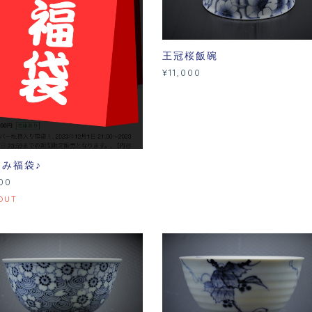
王冠桜飯碗
¥11,000
み福袋♪
00
OUT