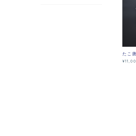
たこ
¥11,0