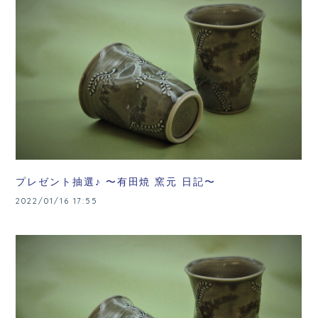
プレゼント抽選♪ 〜有田焼 窯元 日記〜
2022/01/16 17:55