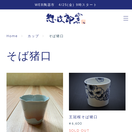
WEB陶器市 4/25(金) 9時スタート
Home
カップ
そば猪口
そば猪口
王冠桜そば猪口
¥6,600
SOLD OUT