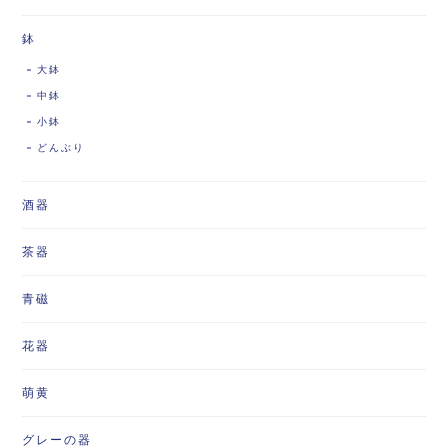
鉢
大鉢
中鉢
小鉢
どんぶり
酒器
茶器
青磁
花器
萌黄
グレーの器