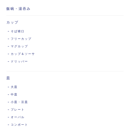
飯碗・湯吞み
カップ
そば猪口
フリーカップ
マグカップ
カップ＆ソーサ
ドリッパー
皿
大皿
中皿
小皿・豆皿
プレート
オーバル
コンポート