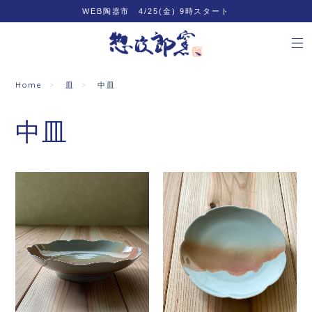
WEB陶器市 4/25(金) 9時スタート
Home
皿
中皿
中皿