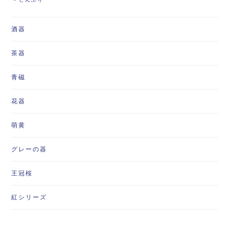
酒器
茶器
青磁
花器
萌黄
グレーの器
王冠桜
紅シリーズ