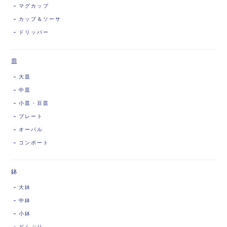
マグカップ
カップ＆ソーサ
ドリッパー
皿
大皿
中皿
小皿・豆皿
プレート
オーバル
コンポート
鉢
大鉢
中鉢
小鉢
どんぶり