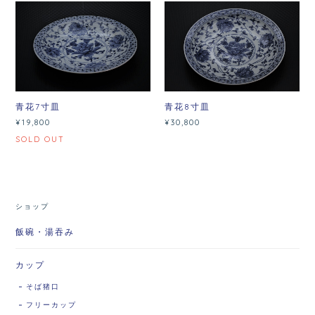
青花7寸皿
青花8寸皿
¥19,800
¥30,800
SOLD OUT
ショップ
飯碗・湯吞み
カップ
そば猪口
フリーカップ