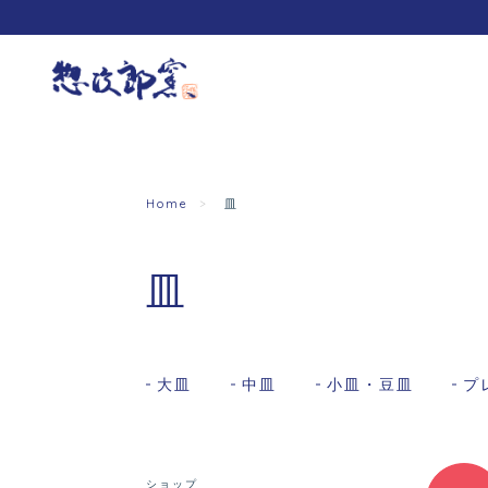
Home
皿
皿
大皿
中皿
小皿・豆皿
プ
ショップ