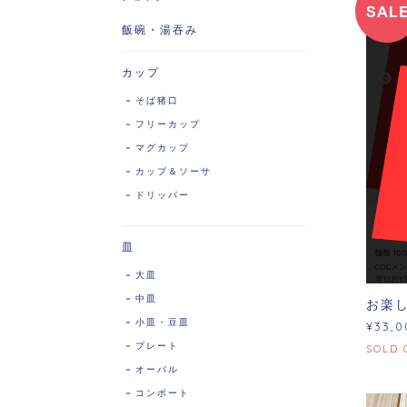
飯碗・湯吞み
カップ
そば猪口
フリーカップ
マグカップ
カップ＆ソーサ
ドリッパー
皿
大皿
中皿
お楽し
小皿・豆皿
¥33,0
プレート
SOLD 
オーバル
コンポート