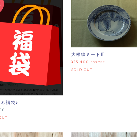
大根絵ミート皿
¥15,400
50%OFF
SOLD OUT
み福袋♪
00
OUT