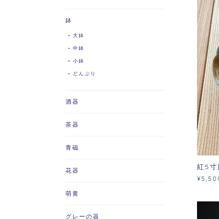
鉢
大鉢
中鉢
小鉢
どんぶり
酒器
茶器
青磁
紅5寸
花器
¥5,50
萌黄
グレーの器