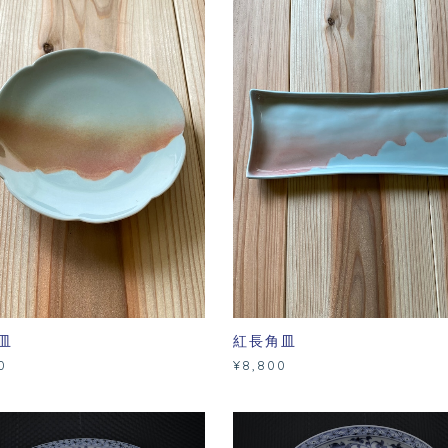
皿
紅長角皿
0
¥8,800