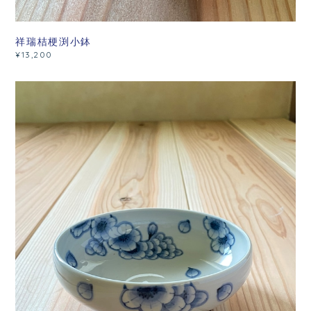
祥瑞桔梗渕小鉢
¥13,200