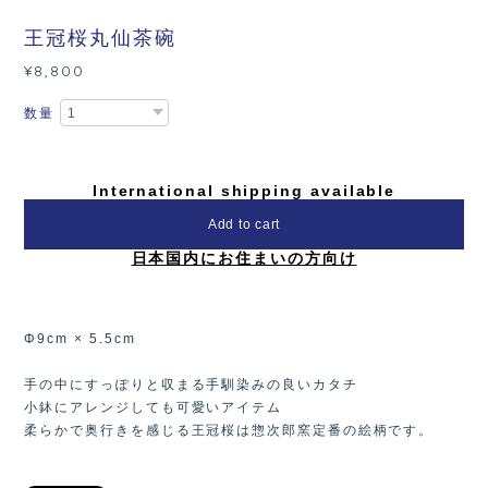
王冠桜丸仙茶碗
¥8,800
数量
International shipping available
Add to cart
日本国内にお住まいの方向け
Φ9cm × 5.5cm
手の中にすっぽりと収まる手馴染みの良いカタチ
小鉢にアレンジしても可愛いアイテム
柔らかで奥行きを感じる王冠桜は惣次郎窯定番の絵柄です。