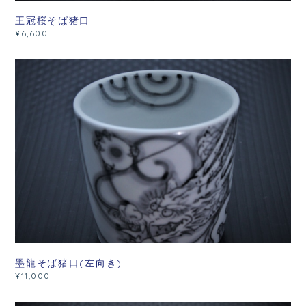
王冠桜そば猪口
¥6,600
墨龍そば猪口(左向き)
¥11,000